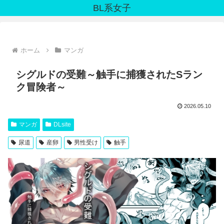
BL系女子
ホーム
マンガ
シグルドの受難～触手に捕獲されたSラン
ク冒険者～
2026.05.10
マンガ
DLsite
尿道
産卵
男性受け
触手