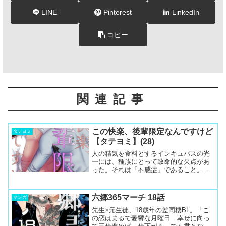
LINE
Pinterest
LinkedIn
コピー
関連記事
この快楽、後輩限定なんですけど
タテヨミ
【タテヨミ】(28)
人の精気を食料とするインキュバスの光
一には、種族にとって致命的な欠点があ
った。それは「不感症」であること。あ
る日、狩りに失敗し空腹で倒れそうだっ
た光一は、友人であるサキュバスの千絵
に強引にクラブへと連れ出される。気乗
六郷365マーチ 18話
マンガ
りしない光一だったが、そ...
先生×元生徒、18歳年の差同棲BL。「こ
の恋はまるで憂鬱な月曜日 幸せに向っ