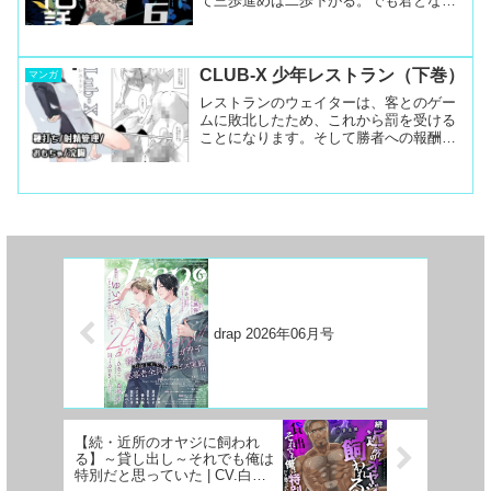
て三歩進めば二歩下がる。でも君とな
ら、そのリズムでゆける。」虚無の中に
漂う教師とヤクザの愛人という檻の中の
少年。日常の中によぎる死の影、絶望。
でも二人は互いの優しさ...
CLUB-X 少年レストラン（下巻）
マンガ
レストランのウェイターは、客とのゲー
ムに敗北したため、これから罰を受ける
ことになります。そして勝者への報酬と
して、自らの身を捧げることに――。
________________収録内容チップ（クリ
ッププレイ） 5P鞭打（藤の鞭＋ムチ）
16P...
drap 2026年06月号
【続・近所のオヤジに飼われ
る】～貸し出し～それでも俺は
特別だと思っていた | CV.白薔