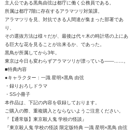
主人公である黒鳥由弦は都庁に働く公務員である。
所属は都庁7階に存在するアラマツリ対策課。
アラマツリを見、対抗できる人間達が集まった部署であ
り、
その選抜方法は様々だが、最後は代々木の時計塔の上にあ
る巨大な花を見ることが出来るか、であった。
黒鳥が所属してから3年。
東京は今日も変わらずアラマツリが漂っている――……。
■特典内容
●キャラクター：一識 星明×黒鳥 由弦
・録りおろしドラマ
・SS小冊子
本作品は、下記の内容を収録しております。
ご購入の際、重複購入とならないようご注意ください。
『【通常版】東京殺人鬼 学校の怪談』
『東京殺人鬼 学校の怪談 限定版特典 一識 星明×黒鳥 由弦