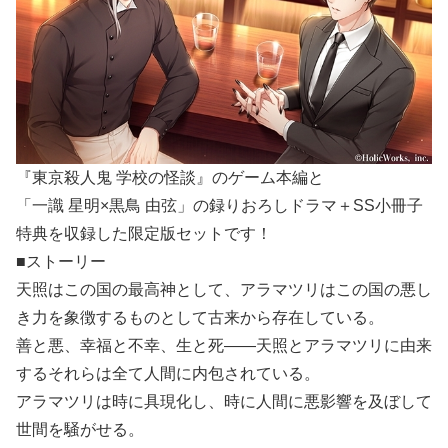
『東京殺人鬼 学校の怪談』のゲーム本編と
「一識 星明×黒鳥 由弦」の録りおろしドラマ＋SS小冊子
特典を収録した限定版セットです！
■ストーリー
天照はこの国の最高神として、アラマツリはこの国の悪し
き力を象徴するものとして古来から存在している。
善と悪、幸福と不幸、生と死――天照とアラマツリに由来
するそれらは全て人間に内包されている。
アラマツリは時に具現化し、時に人間に悪影響を及ぼして
世間を騒がせる。