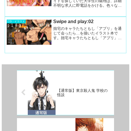
イトを探していた大学生の陽翔は、詳細
不明な求人に即電話をかける。色々な物
を売るだけという言葉を信じて面接へ向
かうが、そこはアダルトグッズを扱う成
人用品店だった。困惑しつつも働き始め
Swipe and play:02
CG・イラスト
た帰り道、彼は謎の男颯真...
拙宅のキャラたちともし「アプリ」を通
じて会ったら…を描いたイラスト本で
す。拙宅キャラたちともし「アプリ」を
通じて会ったら…を描いたイラスト本の
第2弾です！(本文34p フルカラー)収録キ
ャラクター・フワフワヤリチン・元ヤ
ン・多国籍料理屋で働...
【通常版】東京殺人鬼 学校の
怪談