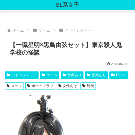
BL系女子
ホーム
ゲーム
アドベンチャー
【一識星明×黒鳥由弦セット】東京殺人鬼
学校の怪談
2026.06.03
アドベンチャー
ゲーム
音声あり
音楽あり
DLsite
スーツ
ボーイズラブ
女性向け
総受