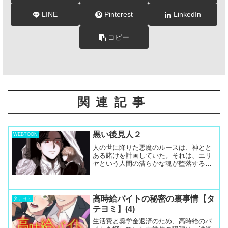
LINE
Pinterest
LinkedIn
コピー
関連記事
黒い後見人２
WEBTOON
人の世に降りた悪魔のルースは、神とと
ある賭けを計画していた。それは、エリ
ヤという人間の清らかな魂が堕落するの
かどうか、ということ。しかし、賭けの
前にエリヤに正体を見破られてしまった
ルースは、賭けを断念しようとする
が・・・。「僕のことを諦めな...
高時給バイトの秘密の裏事情【タ
タテヨミ
テヨミ】(4)
生活費と奨学金返済のため、高時給のバ