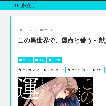
BL系女子
ホーム
マンガ
この異世界で、運命と番う～獣人
マンガ
単話
DLsite
オメガバース
ファンタジー
ボーイズラブ
人外