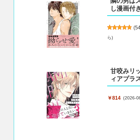
隣の男は
し漫画付き
(
5
ら
)
甘咬みリッ
ィアプラス
￥814
(2026-0