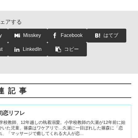
ェアする
y
Misskey
Facebook
はてブ
st
LinkedIn
コピー
連記事
初恋リフレ
小学校教師、12年越しの執着溺愛。小学校教師の久瀬が12年前に始
ひいた児童、篠森はワケアリで…久瀬に一目ぼれした篠森に「恋
、「マッサージで癒してくれる大人が恋...