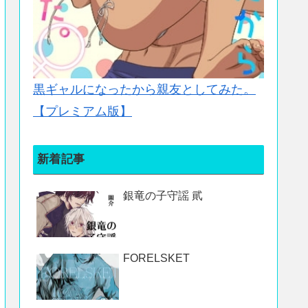
黒ギャルになったから親友としてみた。
【プレミアム版】
新着記事
銀竜の子守謡 貮
FORELSKET