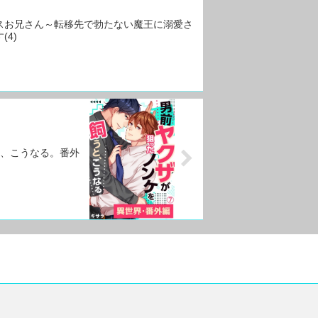
スお兄さん～転移先で勃たない魔王に溺愛さ
(4)
、こうなる。番外