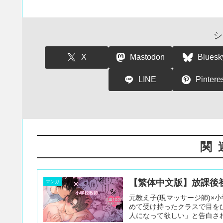
シ
X
Mastodon
Bluesk
LINE
Pintere
関
【繁体中文版】放課後
マンガ
元教え子(現マッサージ師)×
めて受け持ったクラスで目を
人になって欲しい」と告白され