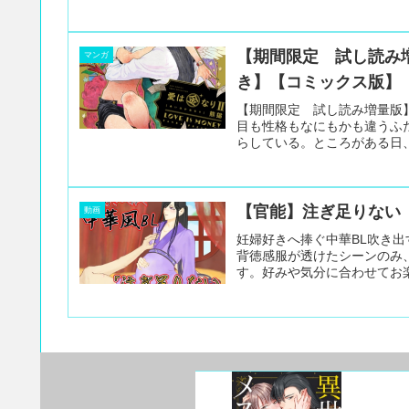
【期間限定 試し読み
マンガ
き】【コミックス版】
【期間限定 試し読み増量版
目も性格もなにもかも違うふ
らしている。ところがある日、
【官能】注ぎ足りない
動画
妊婦好きへ捧ぐ中華BL吹き
背徳感服が透けたシーンのみ
す。好みや気分に合わせてお楽し