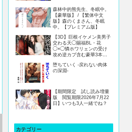
森林中的熊先生、冬眠中。
【豪華版】 / 【繁体中文
版】森のくまさん、冬眠
中。【プレミアム版】
【3D】巨根イケメン美男子
交わる天◯賜福BL・花
◯×◯憐ホワリェンの受け
攻め逆カプ含む豪華3本動
画【動画3本】
堕ちていく -戻れない肉体
の深淵-
【期間限定 試し読み増量
版 閲覧期限2026年7月22
日】いつも3人一緒でね？
カテゴリー