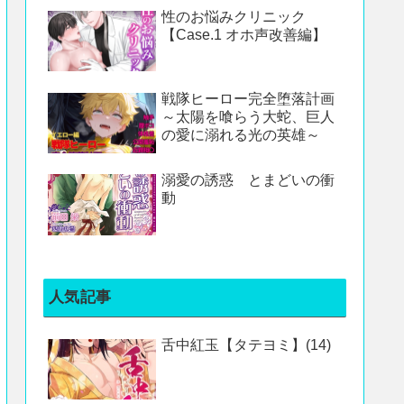
性のお悩みクリニック
【Case.1 オホ声改善編】
戦隊ヒーロー完全堕落計画
～太陽を喰らう大蛇、巨人
の愛に溺れる光の英雄～
溺愛の誘惑 とまどいの衝
動
人気記事
舌中紅玉【タテヨミ】(14)