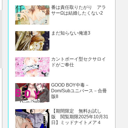
番は責任取りたがり アラ
サーΩは結婚したくない2
まだ知らない俺達3
カントボーイ型セクサロイ
ドがご奉仕
GOOD BOY中毒－
Dom/Subユニバース－合冊
版8
【期間限定 無料お試し
版 閲覧期限2025年10月31
日】ミッドナイトメア４