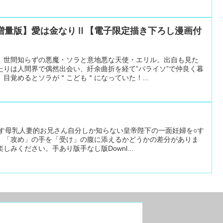
増量版】愛は金なりⅡ【電子限定描き下ろし漫画付
】世間知らずの悪魔・ソラと意地悪な天使・エリル。出自も見た
たりは人間界で偶然出会い、紆余曲折を経て”パライソ”で仲良く暮
目覚めるとソラが＂こども＂になっていた！...
出す母乳人妻的お兄さん自分しか知らない皇帝陛下の一面妊婦を○す
、「攻め」の手を「受け」の腹に添えるかどうかの差分がありま
みください。手あり版手なし版Downl...