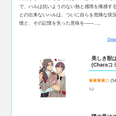
で、ハルは抗いようのない熱と感情を痛感す
との出来ないハルは、ついに自らを危険な状
憶と、その記憶を失った意味を――…。
Dow
美しき獣
(Chara
(
5
ら
)