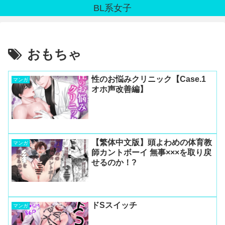
BL系女子
おもちゃ
性のお悩みクリニック【Case.1
マンガ
オホ声改善編】
【繁体中文版】頭よわめの体育教
マンガ
師カントボーイ 無事×××を取り戻
せるのか！?
ドSスイッチ
マンガ