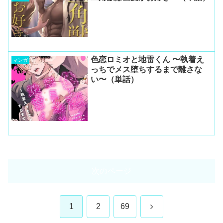
色恋ロミオと地雷くん 〜執着え
マンガ
っちでメス堕ちするまで離さな
い〜（単話）
次のページ
次
1
2
69