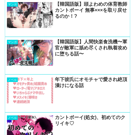
【韓国語版】頭よわめの体育教師
マンガ
カントボーイ 無事×××を取り戻せ
るのか！?
【韓国語版】人間快楽食洗機〜軍
マンガ
官が敵軍に舐め尽くされ執着攻め
に堕ちる話〜
年下彼氏にオモチャで愛され絶頂
ノベル
漬けになる話
カントボーイ(処女)、初めてのク
ノベル
リイキ♡