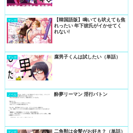
【韓国語版】鳴いても吠えても焦
マンガ
れったい 年下彼氏がイかせてく
れない!
腐男子くんは試したい（単話）
マンガ
酔夢リーマン 淫行バトン
ノベル
二角獣は金髪がお好き？（単話）
マンガ