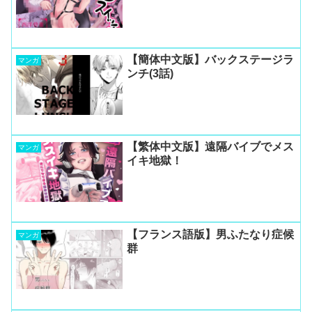
【簡体中文版】バックステージラ
マンガ
ンチ(3話)
【繁体中文版】遠隔バイブでメス
マンガ
イキ地獄！
【フランス語版】男ふたなり症候
マンガ
群