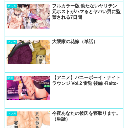
フルカラー版 勃たないヤリチン
マンガ
元ホストがハマるとヤバい男に監
禁される7日間
大隈家の花嫁（単話）
マンガ
【アニメ】バニーボーイ・ナイト
動画
ラウンジ Vol.2 雷兎 後編 -Raito-
今夜あなたの彼氏を寝取ります。
マンガ
（単話）