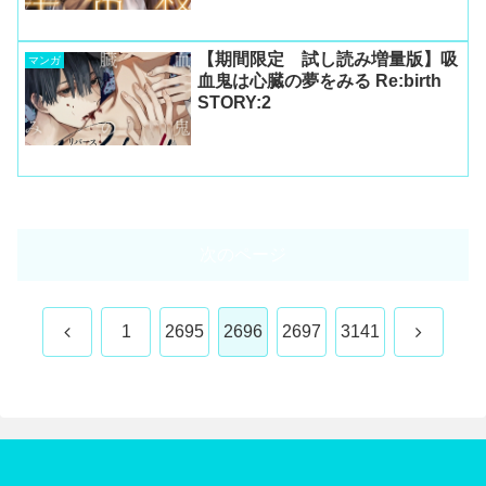
【期間限定 試し読み増量版】吸
マンガ
血鬼は心臓の夢をみる Re:birth
STORY:2
次のページ
前
次
1
2695
2696
2697
3141
へ
へ