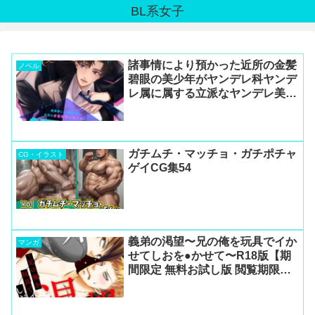
BL系女子
諸事情により預かった近所の金髪
ノベル
碧眼の美少年がヤンデレ科ヤンデ
レ属に属する立派なヤンデレ美青
年へと成長した結果、食べられた
が夫夫となり幸せになった件につ
いて！２【１２】
ガチムチ・マッチョ・ガチポチャ
CG・イラスト
ゲイCG集54
義弟の渇望〜兄の俺を玩具でイか
マンガ
せてしおを●かせて〜R18版【期
間限定 無料お試し版 閲覧期限
2025年6月12日】